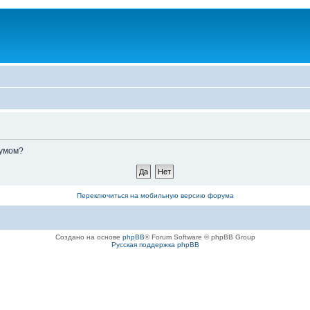
румом?
Переключиться на мобильную версию форума
Создано на основе
phpBB
® Forum Software © phpBB Group
Русская поддержка phpBB