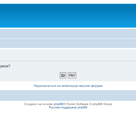
румом?
Переключиться на мобильную версию форума
Создано на основе
phpBB
® Forum Software © phpBB Group
Русская поддержка phpBB