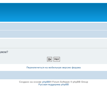
румом?
Переключиться на мобильную версию форума
Создано на основе
phpBB
® Forum Software © phpBB Group
Русская поддержка phpBB