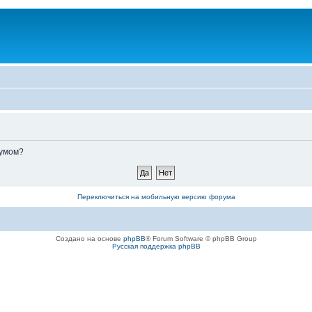
румом?
Переключиться на мобильную версию форума
Создано на основе
phpBB
® Forum Software © phpBB Group
Русская поддержка phpBB