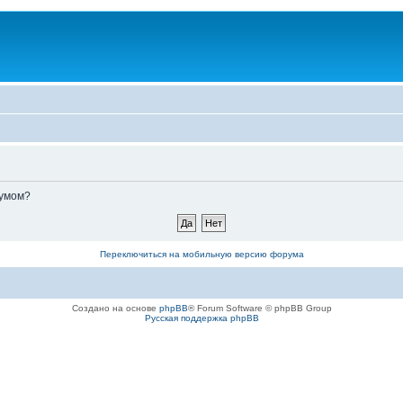
румом?
Переключиться на мобильную версию форума
Создано на основе
phpBB
® Forum Software © phpBB Group
Русская поддержка phpBB