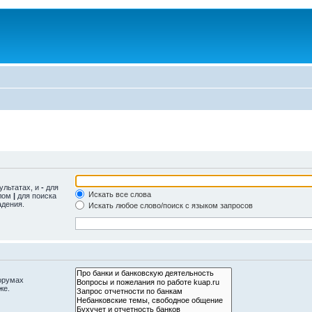
ультатах, и
-
для
Искать все слова
олом
|
для поиска
адения.
Искать любое слово/поиск с языком запросов
орумах
же.