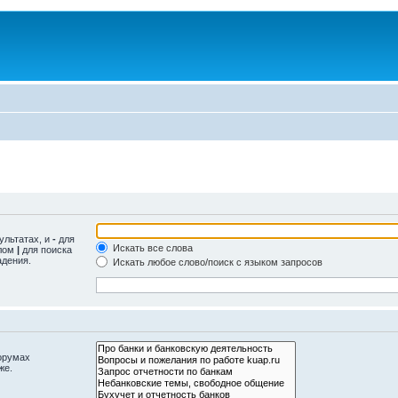
ультатах, и
-
для
Искать все слова
олом
|
для поиска
адения.
Искать любое слово/поиск с языком запросов
орумах
же.