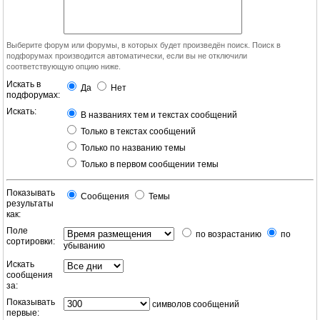
Выберите форум или форумы, в которых будет произведён поиск. Поиск в
подфорумах производится автоматически, если вы не отключили
соответствующую опцию ниже.
Искать в
Да
Нет
подфорумах:
Искать:
В названиях тем и текстах сообщений
Только в текстах сообщений
Только по названию темы
Только в первом сообщении темы
Показывать
Сообщения
Темы
результаты
как:
Поле
по возрастанию
по
сортировки:
убыванию
Искать
сообщения
за:
Показывать
символов сообщений
первые: