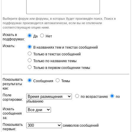
Выберите форум или форумы, в которых будет произведён поиск. Поиск в
подфорумах производится автоматически, если вы не отключили
соответствующую опцию ниже.
Искать в
Да
Нет
подфорумах:
Искать:
В названиях тем и текстах сообщений
Только в текстах сообщений
Только по названию темы
Только в первом сообщении темы
Показывать
Сообщения
Темы
результаты
как:
Поле
по возрастанию
по
сортировки:
убыванию
Искать
сообщения
за:
Показывать
символов сообщений
первые: