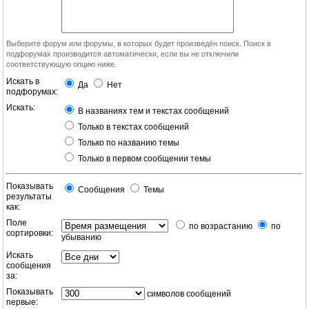
Выберите форум или форумы, в которых будет произведён поиск. Поиск в
подфорумах производится автоматически, если вы не отключили
соответствующую опцию ниже.
Искать в
Да
Нет
подфорумах:
Искать:
В названиях тем и текстах сообщений
Только в текстах сообщений
Только по названию темы
Только в первом сообщении темы
Показывать
Сообщения
Темы
результаты
как:
Поле
по возрастанию
по
сортировки:
убыванию
Искать
сообщения
за:
Показывать
символов сообщений
первые: