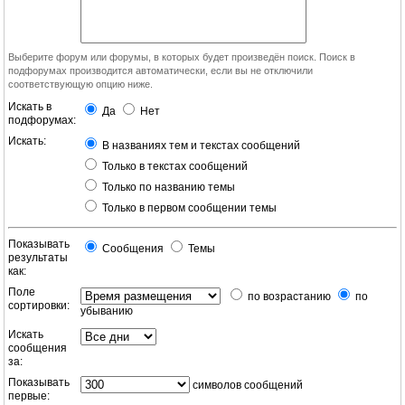
Выберите форум или форумы, в которых будет произведён поиск. Поиск в
подфорумах производится автоматически, если вы не отключили
соответствующую опцию ниже.
Искать в
Да
Нет
подфорумах:
Искать:
В названиях тем и текстах сообщений
Только в текстах сообщений
Только по названию темы
Только в первом сообщении темы
Показывать
Сообщения
Темы
результаты
как:
Поле
по возрастанию
по
сортировки:
убыванию
Искать
сообщения
за:
Показывать
символов сообщений
первые: