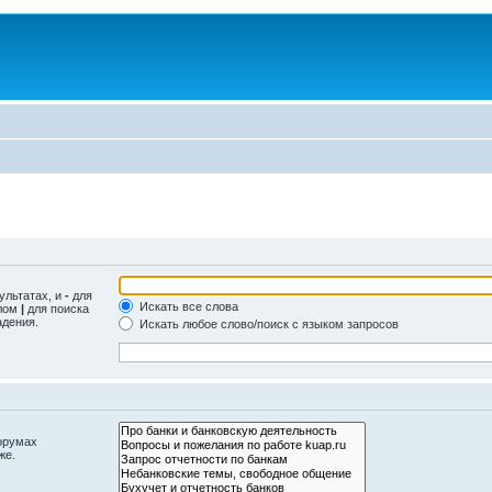
ультатах, и
-
для
Искать все слова
олом
|
для поиска
адения.
Искать любое слово/поиск с языком запросов
орумах
же.