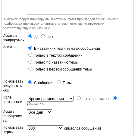
Выберите форум или форумы, в которых будет произведён поиск. Поиск в
подфорумах производится автоматически, если вы не отключили
соответствующую опцию ниже.
Искать в
Да
Нет
подфорумах:
Искать:
В названиях тем и текстах сообщений
Только в текстах сообщений
Только по названию темы
Только в первом сообщении темы
Показывать
Сообщения
Темы
результаты
как:
Поле
по возрастанию
по
сортировки:
убыванию
Искать
сообщения
за:
Показывать
символов сообщений
первые: