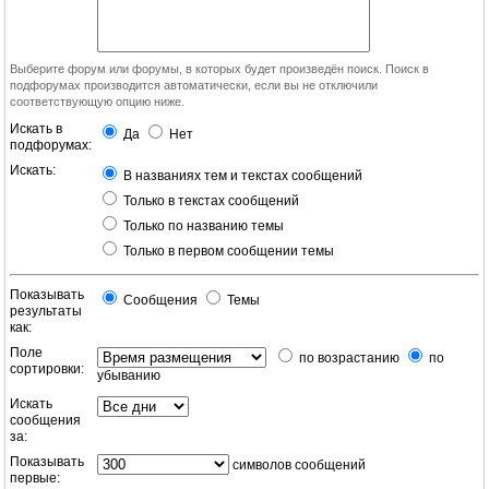
Выберите форум или форумы, в которых будет произведён поиск. Поиск в
подфорумах производится автоматически, если вы не отключили
соответствующую опцию ниже.
Искать в
Да
Нет
подфорумах:
Искать:
В названиях тем и текстах сообщений
Только в текстах сообщений
Только по названию темы
Только в первом сообщении темы
Показывать
Сообщения
Темы
результаты
как:
Поле
по возрастанию
по
сортировки:
убыванию
Искать
сообщения
за:
Показывать
символов сообщений
первые: