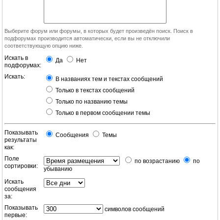
Выберите форум или форумы, в которых будет произведён поиск. Поиск в
подфорумах производится автоматически, если вы не отключили
соответствующую опцию ниже.
Искать в
Да
Нет
подфорумах:
Искать:
В названиях тем и текстах сообщений
Только в текстах сообщений
Только по названию темы
Только в первом сообщении темы
Показывать
Сообщения
Темы
результаты
как:
Поле
по возрастанию
по
сортировки:
убыванию
Искать
сообщения
за:
Показывать
символов сообщений
первые: