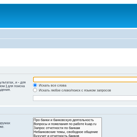
ультатах, и
-
для
Искать все слова
олом
|
для поиска
адения.
Искать любое слово/поиск с языком запросов
орумах
же.