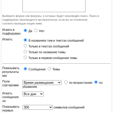
Выберите форум или форумы, в которых будет произведён поиск. Поиск в
подфорумах производится автоматически, если вы не отключили
соответствующую опцию ниже.
Искать в
Да
Нет
подфорумах:
Искать:
В названиях тем и текстах сообщений
Только в текстах сообщений
Только по названию темы
Только в первом сообщении темы
Показывать
Сообщения
Темы
результаты
как:
Поле
по возрастанию
по
сортировки:
убыванию
Искать
сообщения
за:
Показывать
символов сообщений
первые: