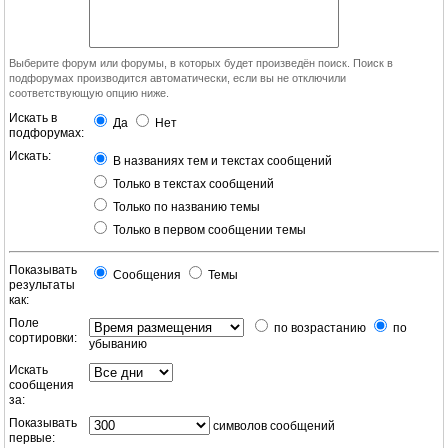
Выберите форум или форумы, в которых будет произведён поиск. Поиск в
подфорумах производится автоматически, если вы не отключили
соответствующую опцию ниже.
Искать в
Да
Нет
подфорумах:
Искать:
В названиях тем и текстах сообщений
Только в текстах сообщений
Только по названию темы
Только в первом сообщении темы
Показывать
Сообщения
Темы
результаты
как:
Поле
по возрастанию
по
сортировки:
убыванию
Искать
сообщения
за:
Показывать
символов сообщений
первые: