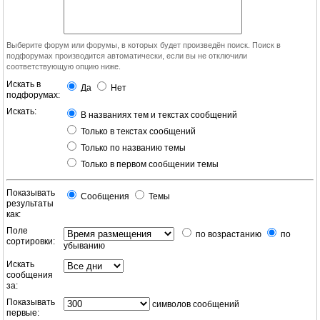
Выберите форум или форумы, в которых будет произведён поиск. Поиск в
подфорумах производится автоматически, если вы не отключили
соответствующую опцию ниже.
Искать в
Да
Нет
подфорумах:
Искать:
В названиях тем и текстах сообщений
Только в текстах сообщений
Только по названию темы
Только в первом сообщении темы
Показывать
Сообщения
Темы
результаты
как:
Поле
по возрастанию
по
сортировки:
убыванию
Искать
сообщения
за:
Показывать
символов сообщений
первые: