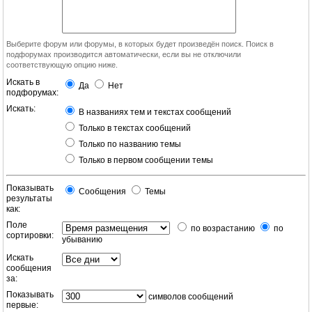
Выберите форум или форумы, в которых будет произведён поиск. Поиск в
подфорумах производится автоматически, если вы не отключили
соответствующую опцию ниже.
Искать в
Да
Нет
подфорумах:
Искать:
В названиях тем и текстах сообщений
Только в текстах сообщений
Только по названию темы
Только в первом сообщении темы
Показывать
Сообщения
Темы
результаты
как:
Поле
по возрастанию
по
сортировки:
убыванию
Искать
сообщения
за:
Показывать
символов сообщений
первые: