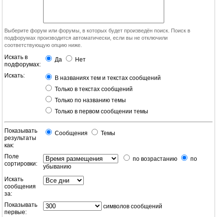
Выберите форум или форумы, в которых будет произведён поиск. Поиск в
подфорумах производится автоматически, если вы не отключили
соответствующую опцию ниже.
Искать в
Да
Нет
подфорумах:
Искать:
В названиях тем и текстах сообщений
Только в текстах сообщений
Только по названию темы
Только в первом сообщении темы
Показывать
Сообщения
Темы
результаты
как:
Поле
по возрастанию
по
сортировки:
убыванию
Искать
сообщения
за:
Показывать
символов сообщений
первые: