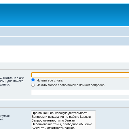
ультатах, и
-
для
Искать все слова
олом
|
для поиска
адения.
Искать любое слово/поиск с языком запросов
орумах
же.