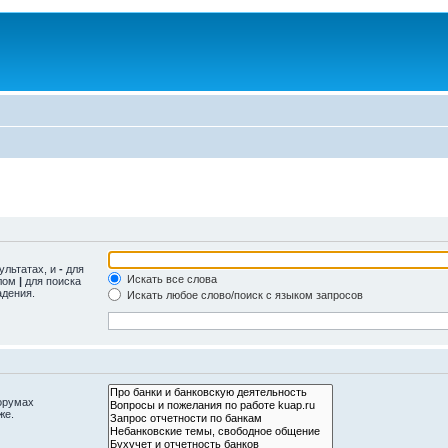
ультатах, и
-
для
Искать все слова
олом
|
для поиска
адения.
Искать любое слово/поиск с языком запросов
орумах
же.