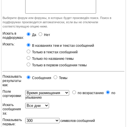
Выберите форум или форумы, в которых будет произведён поиск. Поиск в
подфорумах производится автоматически, если вы не отключили
соответствующую опцию ниже.
Искать в
Да
Нет
подфорумах:
Искать:
В названиях тем и текстах сообщений
Только в текстах сообщений
Только по названию темы
Только в первом сообщении темы
Показывать
Сообщения
Темы
результаты
как:
Поле
по возрастанию
по
сортировки:
убыванию
Искать
сообщения
за:
Показывать
символов сообщений
первые: