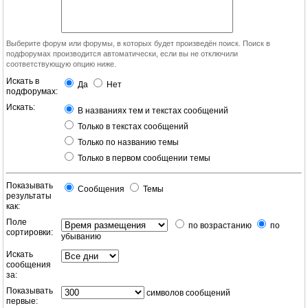
Выберите форум или форумы, в которых будет произведён поиск. Поиск в
подфорумах производится автоматически, если вы не отключили
соответствующую опцию ниже.
Искать в
Да
Нет
подфорумах:
Искать:
В названиях тем и текстах сообщений
Только в текстах сообщений
Только по названию темы
Только в первом сообщении темы
Показывать
Сообщения
Темы
результаты
как:
Поле
по возрастанию
по
сортировки:
убыванию
Искать
сообщения
за:
Показывать
символов сообщений
первые: