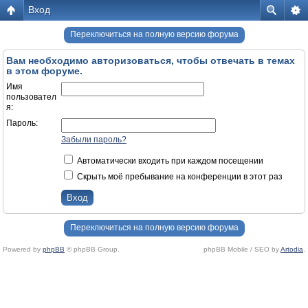
Вход
Переключиться на полную версию форума
Вам необходимо авторизоваться, чтобы отвечать в темах
в этом форуме.
Имя
пользовател
я:
Пароль:
Забыли пароль?
Автоматически входить при каждом посещении
Скрыть моё пребывание на конференции в этот раз
Переключиться на полную версию форума
Powered by
phpBB
© phpBB Group.
phpBB Mobile / SEO by
Artodia
.