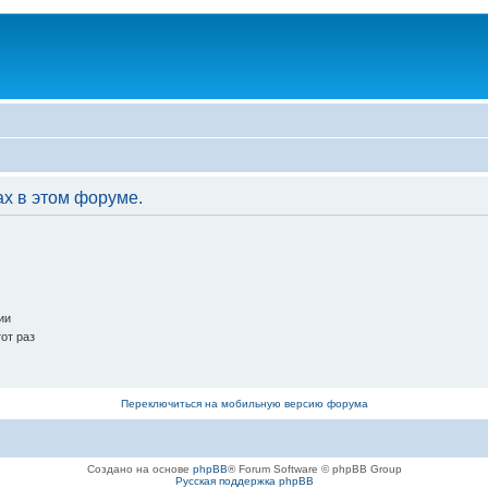
ах в этом форуме.
ии
от раз
Переключиться на мобильную версию форума
Создано на основе
phpBB
® Forum Software © phpBB Group
Русская поддержка phpBB