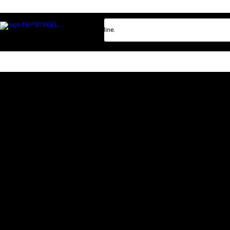
bersama bo lotre resmi Pepsitogel online.