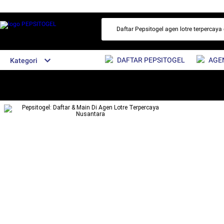
Daftar Pepsitogel agen lotre terpercaya 
DAFTAR PEPSITOGEL
AGE
Kategori