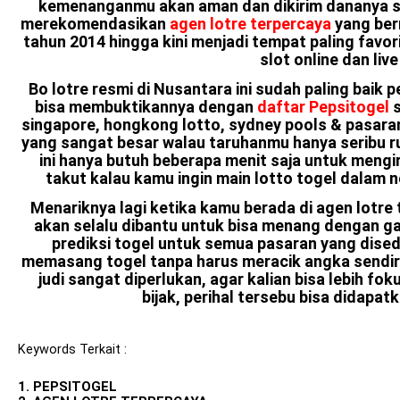
kemenanganmu akan aman dan dikirim dananya se
merekomendasikan
agen lotre terpercaya
yang bern
tahun 2014 hingga kini menjadi tempat paling favori
slot online dan liv
Bo lotre resmi di Nusantara ini sudah paling baik
bisa membuktikannya dengan
daftar Pepsitogel
s
singapore, hongkong lotto, sydney pools & pasaran
yang sangat besar walau taruhanmu hanya seribu ru
ini hanya butuh beberapa menit saja untuk mengi
takut kalau kamu ingin main lotto togel dalam n
Menariknya lagi ketika kamu berada di agen lotre 
akan selalu dibantu untuk bisa menang dengan g
prediksi togel untuk semua pasaran yang dise
memasang togel tanpa harus meracik angka sendiri
judi sangat diperlukan, agar kalian bisa lebih
bijak, perihal tersebu bisa didapat
Keywords Terkait :
PEPSITOGEL