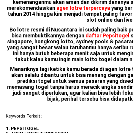
kemenanganmu akan aman dan dikirim dananya se
merekomendasikan
agen lotre terpercaya
yang bern
tahun 2014 hingga kini menjadi tempat paling favori
slot online dan liv
Bo lotre resmi di Nusantara ini sudah paling baik
bisa membuktikannya dengan
daftar Pepsitogel
s
singapore, hongkong lotto, sydney pools & pasaran
yang sangat besar walau taruhanmu hanya seribu ru
ini hanya butuh beberapa menit saja untuk mengi
takut kalau kamu ingin main lotto togel dalam n
Menariknya lagi ketika kamu berada di agen lotre 
akan selalu dibantu untuk bisa menang dengan g
prediksi togel untuk semua pasaran yang dise
memasang togel tanpa harus meracik angka sendiri
judi sangat diperlukan, agar kalian bisa lebih
bijak, perihal tersebu bisa didapat
Keywords Terkait :
PEPSITOGEL