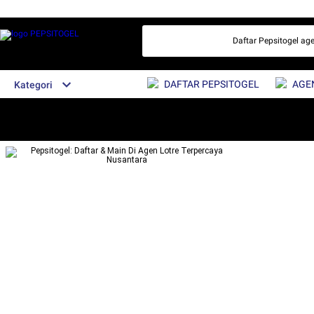
Daftar Pepsitogel agen
DAFTAR PEPSITOGEL
AGE
Kategori