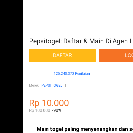
Pepsitogel: Daftar & Main Di Agen 
DAFTAR
LO
125.248.372 Penilaian
Merek
:
PEPSITOGEL
Rp 10.000
Rp 100.000
-90%
Main togel paling menyenangkan dan ser