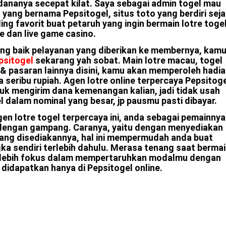
ananya secepat kilat. Saya sebagai admin togel mau
a
yang bernama Pepsitogel, situs toto yang berdiri sej
ing favorit buat petaruh yang ingin bermain lotre togel
ne dan live game casino.
ling baik pelayanan yang diberikan ke membernya, kam
psitogel
sekarang yah sobat. Main lotre macau, togel
& pasaran lainnya disini, kamu akan memperoleh hadia
seribu rupiah. Agen lotre online terpercaya Pepsitoge
tuk mengirim dana kemenangan kalian, jadi tidak usah
l dalam nominal yang besar, jp pausmu pasti dibayar.
gen lotre togel terpercaya ini, anda sebagai pemainnya
 dengan gampang. Caranya, yaitu dengan menyediakan
yang disediakannya, hal ini mempermudah anda buat
a sendiri terlebih dahulu. Merasa tenang saat bermai
isa lebih fokus dalam mempertaruhkan modalmu dengan
a didapatkan hanya di Pepsitogel online.