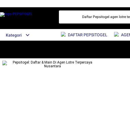
Daftar Pepsitogel agen lotre te
DAFTAR PEPSITOGEL
AGE
Kategori