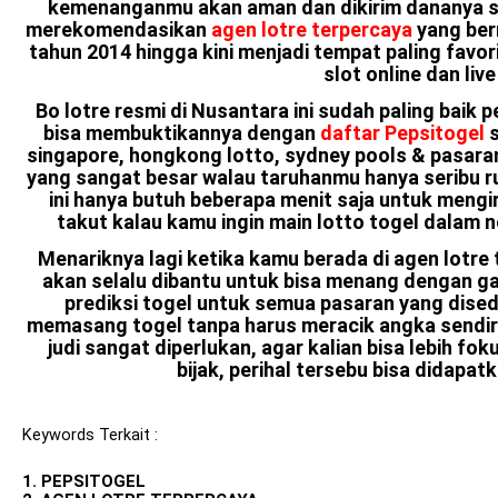
kemenanganmu akan aman dan dikirim dananya se
merekomendasikan
agen lotre terpercaya
yang bern
tahun 2014 hingga kini menjadi tempat paling favori
slot online dan liv
Bo lotre resmi di Nusantara ini sudah paling baik
bisa membuktikannya dengan
daftar Pepsitogel
s
singapore, hongkong lotto, sydney pools & pasaran
yang sangat besar walau taruhanmu hanya seribu ru
ini hanya butuh beberapa menit saja untuk mengi
takut kalau kamu ingin main lotto togel dalam n
Menariknya lagi ketika kamu berada di agen lotre 
akan selalu dibantu untuk bisa menang dengan g
prediksi togel untuk semua pasaran yang dise
memasang togel tanpa harus meracik angka sendiri
judi sangat diperlukan, agar kalian bisa lebih
bijak, perihal tersebu bisa didapat
Keywords Terkait :
PEPSITOGEL