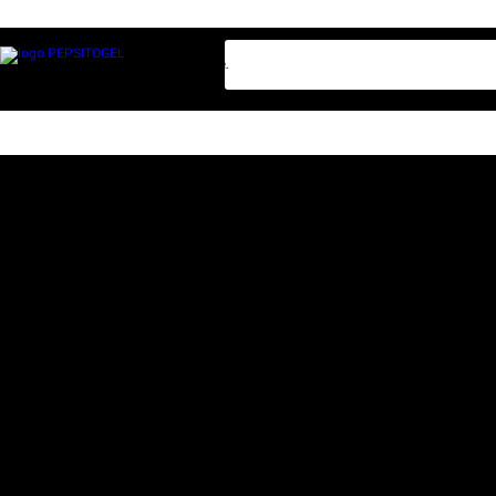
sama bo lotre resmi Pepsitogel online.