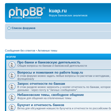
kuap.ru
Форум банковских аналитиков
Список форумов
Сообщения без ответов
•
Активные темы
ФОРУМ
Про банки и банковскую деятельность
Общие вопросы по банкам и банковской деятельности
Вопросы и пожелания по работе kuap.ru
В этом форуме можно задать любые вопросы по расчетам и методикам, 
функционалу
Запрос отчетности по банкам
В этом разделе можно запросить у коллег отчетность по банкам, которо
данными - через почту в "личных сообщениях".
Небанковские темы, свободное общение
Форум для общения на отвлеченные темы
Бухучет и отчетность банков
Ветка для обсуждения новшеств бухучета и отчетности по российским б