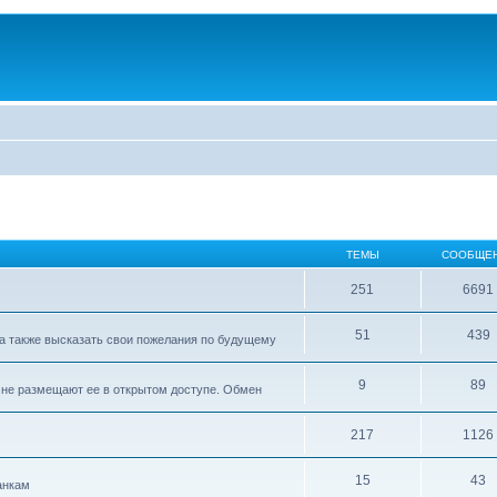
ТЕМЫ
СООБЩЕ
251
6691
51
439
а также высказать свои пожелания по будущему
9
89
е не размещают ее в открытом доступе. Обмен
217
1126
15
43
анкам