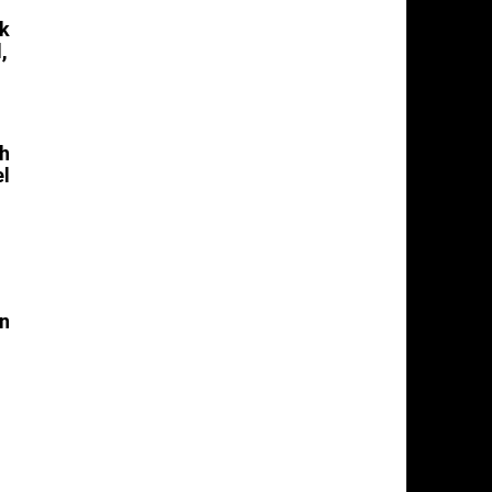
ak
,
u
h
l
n