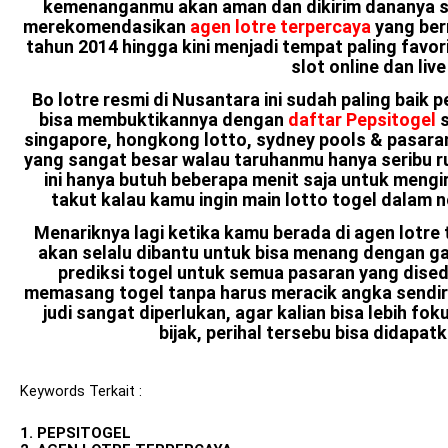
kemenanganmu akan aman dan dikirim dananya se
merekomendasikan
agen lotre terpercaya
yang bern
tahun 2014 hingga kini menjadi tempat paling favori
slot online dan liv
Bo lotre resmi di Nusantara ini sudah paling baik
bisa membuktikannya dengan
daftar Pepsitogel
s
singapore, hongkong lotto, sydney pools & pasaran
yang sangat besar walau taruhanmu hanya seribu ru
ini hanya butuh beberapa menit saja untuk mengi
takut kalau kamu ingin main lotto togel dalam n
Menariknya lagi ketika kamu berada di agen lotre 
akan selalu dibantu untuk bisa menang dengan g
prediksi togel untuk semua pasaran yang dise
memasang togel tanpa harus meracik angka sendiri
judi sangat diperlukan, agar kalian bisa lebih
bijak, perihal tersebu bisa didapat
Keywords Terkait :
PEPSITOGEL