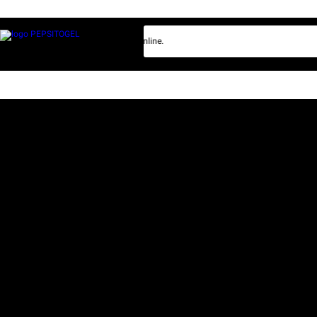
 bersama bo lotre resmi Pepsitogel online.