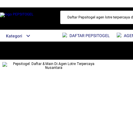
Daftar Pepsitogel agen lotre terpercaya d
DAFTAR PEPSITOGEL
AGE
Kategori