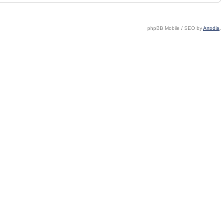
phpBB Mobile / SEO by
Artodia
.