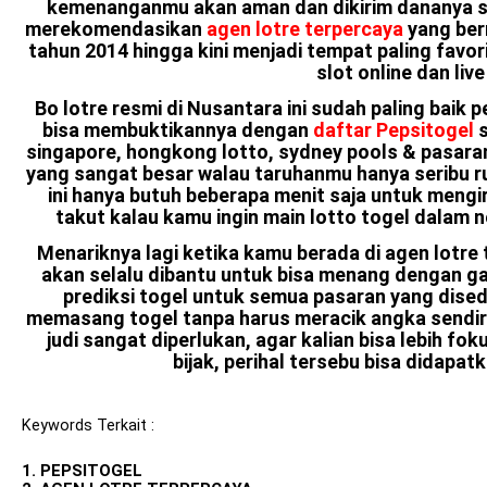
kemenanganmu akan aman dan dikirim dananya se
merekomendasikan
agen lotre terpercaya
yang bern
tahun 2014 hingga kini menjadi tempat paling favori
slot online dan liv
Bo lotre resmi di Nusantara ini sudah paling baik
bisa membuktikannya dengan
daftar Pepsitogel
s
singapore, hongkong lotto, sydney pools & pasaran
yang sangat besar walau taruhanmu hanya seribu ru
ini hanya butuh beberapa menit saja untuk mengi
takut kalau kamu ingin main lotto togel dalam n
Menariknya lagi ketika kamu berada di agen lotre 
akan selalu dibantu untuk bisa menang dengan g
prediksi togel untuk semua pasaran yang dise
memasang togel tanpa harus meracik angka sendiri
judi sangat diperlukan, agar kalian bisa lebih
bijak, perihal tersebu bisa didapat
Keywords Terkait :
PEPSITOGEL