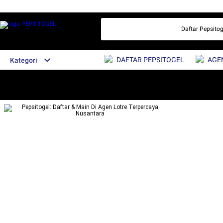
Daftar Pepsitoge
DAFTAR PEPSITOGEL
AGE
Kategori