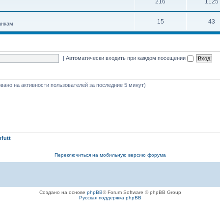
216
1125
15
43
анкам
|
Автоматически входить при каждом посещении
новано на активности пользователей за последние 5 минут)
ofutt
Переключиться на мобильную версию форума
Создано на основе
phpBB
® Forum Software © phpBB Group
Русская поддержка phpBB