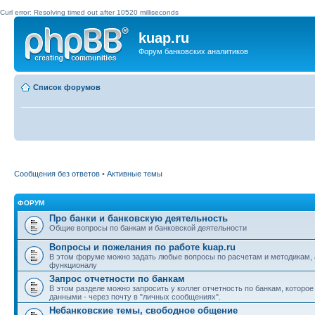
Curl error: Resolving timed out after 10520 milliseconds
kuap.ru
Форум банковских аналитиков
Список форумов
Сообщения без ответов
•
Активные темы
ФОРУМ
Про банки и банковскую деятельность
Общие вопросы по банкам и банковской деятельности
Вопросы и пожелания по работе kuap.ru
В этом форуме можно задать любые вопросы по расчетам и методикам, 
функционалу
Запрос отчетности по банкам
В этом разделе можно запросить у коллег отчетность по банкам, которо
данными - через почту в "личных сообщениях".
Небанковские темы, свободное общение