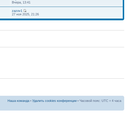
Вчера, 13:41
zazov1
27 ноя 2025, 21:26
Наша команда
•
Удалить cookies конференции
• Часовой пояс: UTC + 4 часа