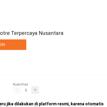
Lotre Terpercaya Nusantara
GIN
Kuantitas
u jika dilakukan di platform resmi, karena otomatis