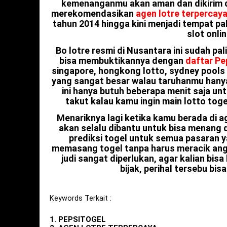
kemenanganmu akan aman dan dikirim d
merekomendasikan
agen lotre terpercay
tahun 2014 hingga kini menjadi tempat pal
slot onli
Bo lotre resmi di Nusantara ini sudah pa
bisa membuktikannya dengan
daftar Pe
singapore, hongkong lotto, sydney pools 
yang sangat besar walau taruhanmu hanya 
ini hanya butuh beberapa menit saja un
takut kalau kamu ingin main lotto toge
Menariknya lagi ketika kamu berada di a
akan selalu dibantu untuk bisa menang
prediksi togel untuk semua pasaran 
memasang togel tanpa harus meracik angk
judi sangat diperlukan, agar kalian b
bijak, perihal tersebu bis
Keywords Terkait :
PEPSITOGEL