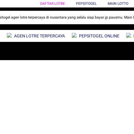
DAFTAR LOTRE
PEPSITOGEL
MAIN LOTTO
gel agen lotre terpercaya di nusantara yang selalu siap bayar jp pausmu. Main lott
AGEN LOTRE TERPERCAYA
PEPSITOGEL ONLINE