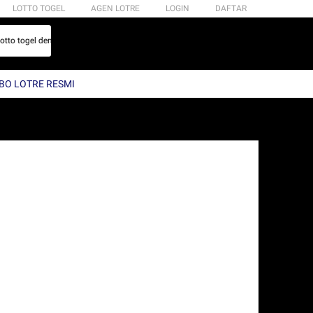
LOTTO TOGEL
AGEN LOTRE
LOGIN
DAFTAR
o togel dengan tenang bersama bo lotre resmi Pepsitogel online.
BO LOTRE RESMI