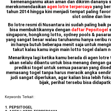
kemenanganmu akan aman dan dikirim dananya se
merekomendasikan
agen lotre terpercaya
yang bern
tahun 2014 hingga kini menjadi tempat paling favori
slot online dan liv
Bo lotre resmi di Nusantara ini sudah paling baik
bisa membuktikannya dengan
daftar Pepsitogel
s
singapore, hongkong lotto, sydney pools & pasaran
yang sangat besar walau taruhanmu hanya seribu ru
ini hanya butuh beberapa menit saja untuk mengi
takut kalau kamu ingin main lotto togel dalam n
Menariknya lagi ketika kamu berada di agen lotre 
akan selalu dibantu untuk bisa menang dengan g
prediksi togel untuk semua pasaran yang dise
memasang togel tanpa harus meracik angka sendiri
judi sangat diperlukan, agar kalian bisa lebih
bijak, perihal tersebu bisa didapat
Keywords Terkait :
PEPSITOGEL