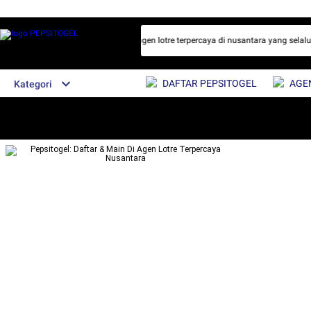
Daftar Pepsitogel agen lotre terpercaya di nusantara yang selalu
DAFTAR PEPSITOGEL
AGE
Kategori