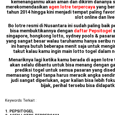
kemenanganmu akan aman dan dikirim dananya se
merekomendasikan
agen lotre terpercaya
yang bern
tahun 2014 hingga kini menjadi tempat paling favori
slot online dan liv
Bo lotre resmi di Nusantara ini sudah paling baik
bisa membuktikannya dengan
daftar Pepsitogel
s
singapore, hongkong lotto, sydney pools & pasaran
yang sangat besar walau taruhanmu hanya seribu ru
ini hanya butuh beberapa menit saja untuk mengi
takut kalau kamu ingin main lotto togel dalam n
Menariknya lagi ketika kamu berada di agen lotre 
akan selalu dibantu untuk bisa menang dengan g
prediksi togel untuk semua pasaran yang dise
memasang togel tanpa harus meracik angka sendiri
judi sangat diperlukan, agar kalian bisa lebih
bijak, perihal tersebu bisa didapat
Keywords Terkait :
PEPSITOGEL