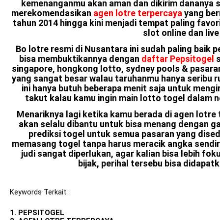
kemenanganmu akan aman dan dikirim dananya se
merekomendasikan
agen lotre terpercaya
yang bern
tahun 2014 hingga kini menjadi tempat paling favori
slot online dan liv
Bo lotre resmi di Nusantara ini sudah paling baik
bisa membuktikannya dengan
daftar Pepsitogel
s
singapore, hongkong lotto, sydney pools & pasaran
yang sangat besar walau taruhanmu hanya seribu ru
ini hanya butuh beberapa menit saja untuk mengi
takut kalau kamu ingin main lotto togel dalam n
Menariknya lagi ketika kamu berada di agen lotre 
akan selalu dibantu untuk bisa menang dengan g
prediksi togel untuk semua pasaran yang dise
memasang togel tanpa harus meracik angka sendiri
judi sangat diperlukan, agar kalian bisa lebih
bijak, perihal tersebu bisa didapat
Keywords Terkait :
PEPSITOGEL