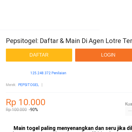
Pepsitogel: Daftar & Main Di Agen Lotre T
DAFTAR
LOGIN
125.248.372 Penilaian
Merek
:
PEPSITOGEL
Rp 10.000
Kua
Rp 100.000
-90%
Main togel paling menyenangkan dan seru jika di