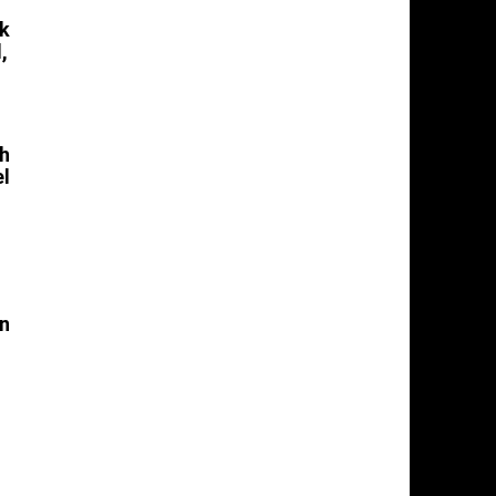
ak
,
u
h
l
n