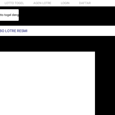
LOTTO TOGEL
AGEN LOTRE
LOGIN
DAFTAR
togel dengan tenang bersama bo lotre resmi Pepsitogel online.
BO LOTRE RESMI