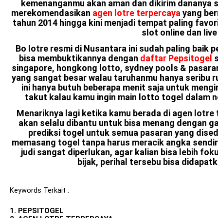
kemenanganmu akan aman dan dikirim dananya se
merekomendasikan
agen lotre terpercaya
yang bern
tahun 2014 hingga kini menjadi tempat paling favori
slot online dan liv
Bo lotre resmi di Nusantara ini sudah paling baik
bisa membuktikannya dengan
daftar Pepsitogel
s
singapore, hongkong lotto, sydney pools & pasaran
yang sangat besar walau taruhanmu hanya seribu ru
ini hanya butuh beberapa menit saja untuk mengi
takut kalau kamu ingin main lotto togel dalam n
Menariknya lagi ketika kamu berada di agen lotre 
akan selalu dibantu untuk bisa menang dengan g
prediksi togel untuk semua pasaran yang dise
memasang togel tanpa harus meracik angka sendiri
judi sangat diperlukan, agar kalian bisa lebih
bijak, perihal tersebu bisa didapat
Keywords Terkait :
PEPSITOGEL