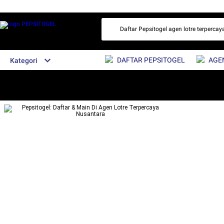
Daftar Pepsitogel agen lotre terpercaya
DAFTAR PEPSITOGEL
AGE
Kategori