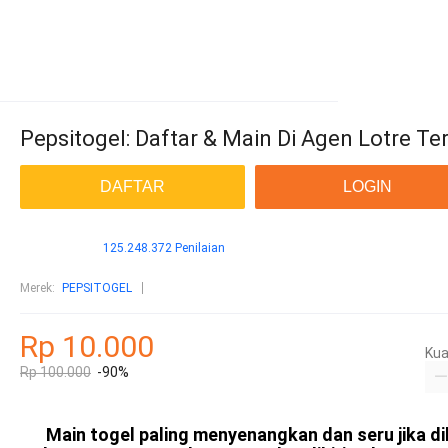
Pepsitogel: Daftar & Main Di Agen Lotre T
DAFTAR
LOGIN
125.248.372 Penilaian
Merek
:
PEPSITOGEL
Rp 10.000
Kua
Rp 100.000
-90%
Main togel paling menyenangkan dan seru jika di